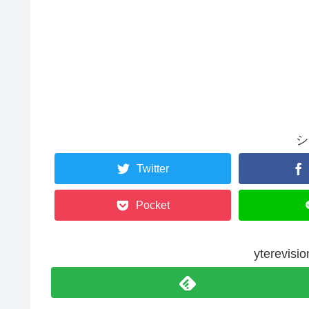
シ
Twitter
Pocket
yterev